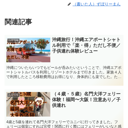
（書いた人）ずぼりーまん
関連記事
沖縄旅行！沖縄エアポートシャト
お得情報
ル利用で「楽・得」ただし不便／
子供連れ体験レビュー
沖縄についたらいつでもビールが呑みたいということで、沖縄エアポ
ートシャトルバスを利用しリゾートホテルまで行きました。家族４人
で利用したところ移動費用はお得になり、身体的にも楽でした。た
だ、デメリットもありました。
（４歳・５歳）名門大洋フェリー
お得情報
体験！福岡〜大阪！注意あり／子
供連れ
4歳と5歳を連れて名門大洋フェリーでユニバに行ってきました。フ
ェリーは個室にすれば完璧！関西に行く際にはフェリーがいいなと感