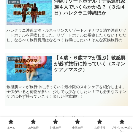
沖縄リゾートホテル！子供連れ家
お得情報
族４人でいくらかかる？（３泊４
日）ハレクラニ沖縄ほか
ハレクラニ沖縄２泊・ルネッサンスリゾートオキナワ１泊で沖縄リゾ
ートホテルを満喫しました。リゾートホテルに妥協したくない！ただ
し、なるべく旅行費用はなるべくお得にしたい！そんな家族旅行の旅
行金額を紹介します。
【４歳・６歳ママが選ぶ】敏感肌
お得情報
が必ず旅行に持っていく（スキン
ケア／マスク）
敏感肌ママが旅行中に持っていく最小限のスキンケアを紹介します。
子供がいると荷物が多い、少しでも少なくしたい！でも必要なスキン
ケアは必ず持っていこう！楽しい他族旅行！
スポンサーリンク
ホーム
九州旅行
沖縄旅行
全国旅行
お得情報
プライバシーポリ
シー