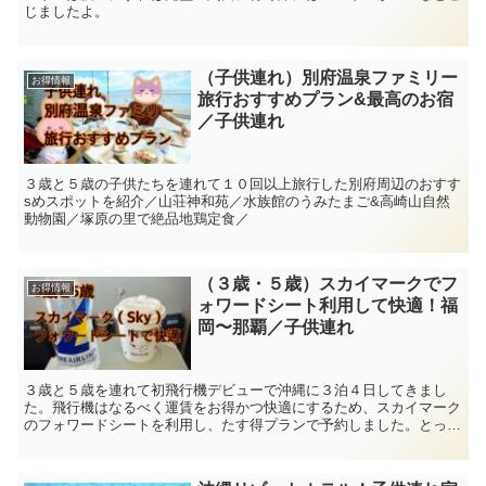
じましたよ。
（子供連れ）別府温泉ファミリー
お得情報
旅行おすすめプラン&最高のお宿
／子供連れ
３歳と５歳の子供たちを連れて１０回以上旅行した別府周辺のおすす
sめスポットを紹介／山荘神和苑／水族館のうみたまご&高崎山自然
動物園／塚原の里で絶品地鶏定食／
（３歳・５歳）スカイマークでフ
お得情報
ォワードシート利用して快適！福
岡〜那覇／子供連れ
３歳と５歳を連れて初飛行機デビューで沖縄に３泊４日してきまし
た。飛行機はなるべく運賃をお得かつ快適にするため、スカイマーク
のフォワードシートを利用し、たす得プランで予約しました。とって
も快適に過ごすことができましたよ。