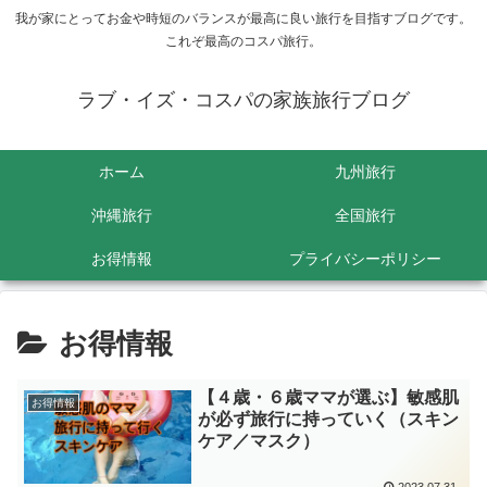
我が家にとってお金や時短のバランスが最高に良い旅行を目指すブログです。
これぞ最高のコスパ旅行。
ラブ・イズ・コスパの家族旅行ブログ
ホーム
九州旅行
沖縄旅行
全国旅行
お得情報
プライバシーポリシー
お得情報
【４歳・６歳ママが選ぶ】敏感肌
お得情報
が必ず旅行に持っていく（スキン
ケア／マスク）
2023.07.31