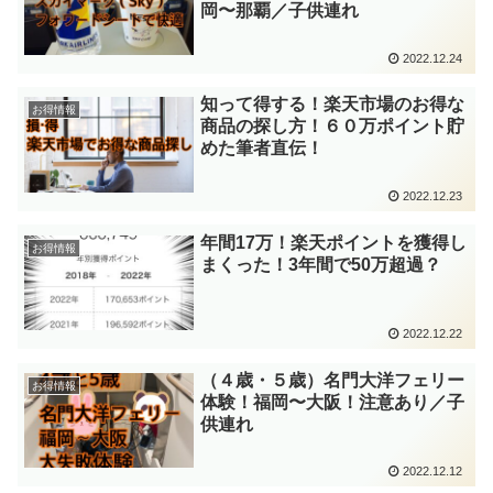
岡〜那覇／子供連れ
2022.12.24
知って得する！楽天市場のお得な
お得情報
商品の探し方！６０万ポイント貯
めた筆者直伝！
2022.12.23
年間17万！楽天ポイントを獲得し
お得情報
まくった！3年間で50万超過？
2022.12.22
（４歳・５歳）名門大洋フェリー
お得情報
体験！福岡〜大阪！注意あり／子
供連れ
2022.12.12