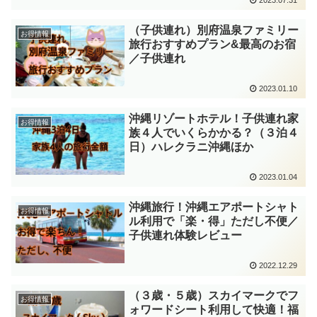
（子供連れ）別府温泉ファミリー
お得情報
旅行おすすめプラン&最高のお宿
／子供連れ
2023.01.10
沖縄リゾートホテル！子供連れ家
お得情報
族４人でいくらかかる？（３泊４
日）ハレクラニ沖縄ほか
2023.01.04
沖縄旅行！沖縄エアポートシャト
お得情報
ル利用で「楽・得」ただし不便／
子供連れ体験レビュー
2022.12.29
（３歳・５歳）スカイマークでフ
お得情報
ォワードシート利用して快適！福