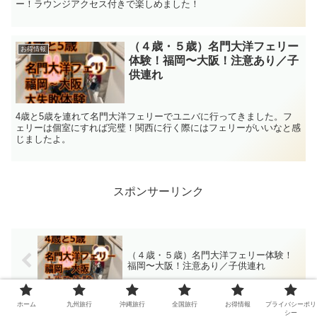
ー！ラウンジアクセス付きで楽しめました！
（４歳・５歳）名門大洋フェリー
お得情報
体験！福岡〜大阪！注意あり／子
供連れ
4歳と5歳を連れて名門大洋フェリーでユニバに行ってきました。フ
ェリーは個室にすれば完璧！関西に行く際にはフェリーがいいなと感
じましたよ。
スポンサーリンク
（４歳・５歳）名門大洋フェリー体験！
福岡〜大阪！注意あり／子供連れ
ホーム
九州旅行
沖縄旅行
全国旅行
お得情報
プライバシーポリ
シー