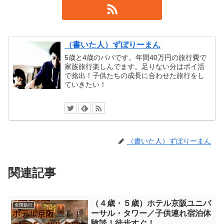
（書いた人）ずぼりーまん
5歳と4歳のパパです。年間40万円の旅行費で
家族旅行楽しんでます。足りない分はポイ活
で捻出！子供たちの成長に合わせた旅行をし
ていきたい！
（書いた人）ずぼりーまん
関連記事
（４歳・５歳）ホテル京阪ユニバ
全国旅行
ーサル・タワー／子供連れ宿泊体
験談！徒歩すぐ！