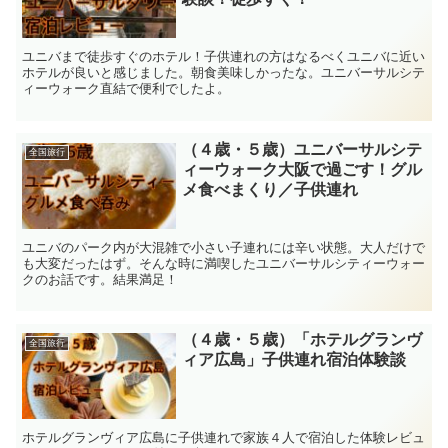
ユニバまで徒歩すぐのホテル！子供連れの方はなるべくユニバに近い
ホテルが良いと感じました。朝食美味しかったな。ユニバーサルシテ
ィーウォーク直結で便利でしたよ。
（４歳・５歳）ユニバーサルシテ
全国旅行
ィーウォーク大阪で過ごす！グル
メ食べまくり／子供連れ
ユニバのパーク内が大混雑で小さい子連れには辛い状態。大人だけで
も大変だったはず。そんな時に満喫したユニバーサルシティーウォー
クのお話です。結果満足！
（４歳・５歳）「ホテルグランヴ
全国旅行
ィア広島」子供連れ宿泊体験談
ホテルグランヴィア広島に子供連れで家族４人で宿泊した体験レビュ